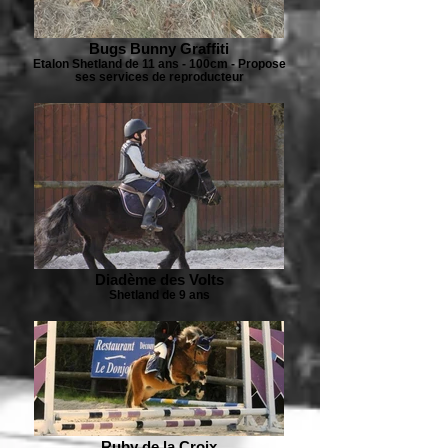
Bugs Bunny Graffiti
Etalon Shetland de 11 ans - 100cm - Propose
ses services de reproducteur
Diadème des Volts
Shetland de 9 ans
Ruby de la Croix