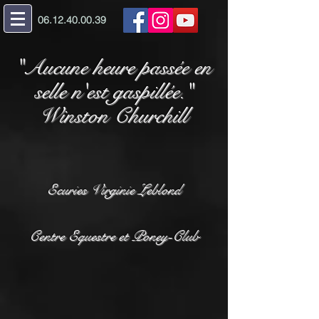
06.12.40.00.39
"Aucune heure passée en
selle n'est gaspillée."
Winston Churchill
Ecuries Virginie Leblond
Centre Equestre et Poney-Club